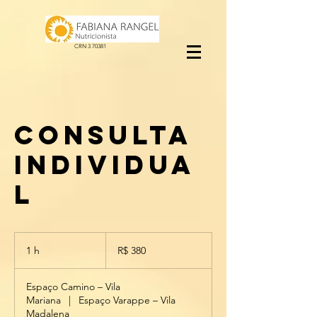
CRN 3 70381
Consulta
individua
l
380
Reais
1 h
1
R$ 380
brasileiros
Espaço Camino – Vila
Mariana
|
Espaço Varappe – Vila
Madalena