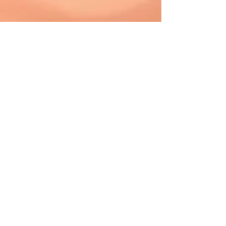
Whatsapp:
11 94972-9886
fabiana.rangel.nutricionista@gmail.com
Agenda Agora sua Consulta!
Espaço Camino – Vila Mariana
Rua Sena Madureira, 151 – Conjunto
1005
São Paulo - SP
Próimpar Vila nova Conceição - Núcleo
de Excelência